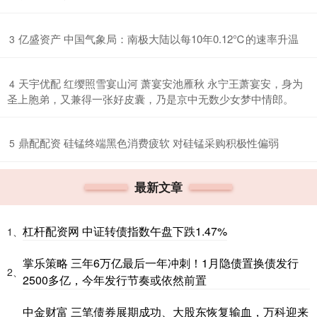
​亿盛资产 中国气象局：南极大陆以每10年0.12℃的速率升温
3
​天宇优配 红缨照雪宴山河 萧宴安池雁秋 永宁王萧宴安，身为
4
圣上胞弟，又兼得一张好皮囊，乃是京中无数少女梦中情郎。
​鼎配配资 硅锰终端黑色消费疲软 对硅锰采购积极性偏弱
5
最新文章
杠杆配资网 中证转债指数午盘下跌1.47%
1、
掌乐策略 三年6万亿最后一年冲刺！1月隐债置换债发行
2、
2500多亿，今年发行节奏或依然前置
中金财富 三笔债券展期成功、大股东恢复输血，万科迎来