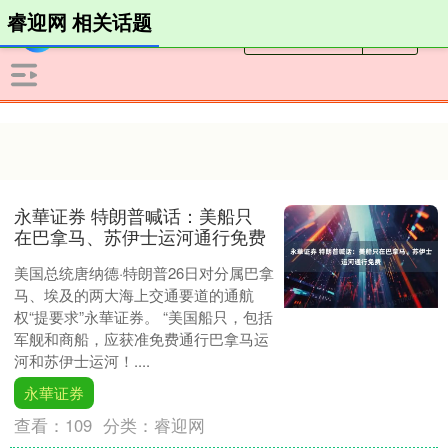
睿迎网 相关话题
永華证券 特朗普喊话：美船只
在巴拿马、苏伊士运河通行免费
美国总统唐纳德·特朗普26日对分属巴拿
马、埃及的两大海上交通要道的通航
权“提要求”永華证券。 “美国船只，包括
军舰和商船，应获准免费通行巴拿马运
河和苏伊士运河！....
永華证券
查看：
109
分类：
睿迎网