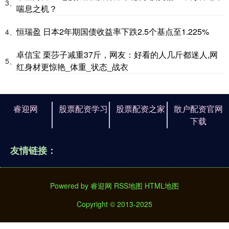
3、
喘息之机？
恒瑞盈 日本2年期国债收益率下跌2.5个基点至1.225%
4、
卓信宝 栗莎子减重37斤，网友：好看的人几斤都迷人,网
5、
红身材更惊艳_体重_状态_战衣
睿迎网
股票配资学习
股票配资之家
散户配资官网
下载
友情链接：
Powered by
睿迎网
RSS地图
HTML地图
Copyright
© 2013-2025