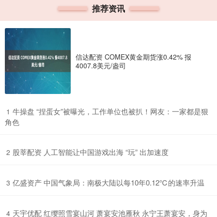
推荐资讯
信达配资 COMEX黄金期货涨0.42% 报
4007.8美元/盎司
​牛操盘 “捏蛋女”被曝光，工作单位也被扒！网友：一家都是狠
1
角色
​股莘配资 人工智能让中国游戏出海 “玩” 出加速度
2
​亿盛资产 中国气象局：南极大陆以每10年0.12℃的速率升温
3
​天宇优配 红缨照雪宴山河 萧宴安池雁秋 永宁王萧宴安，身为
4