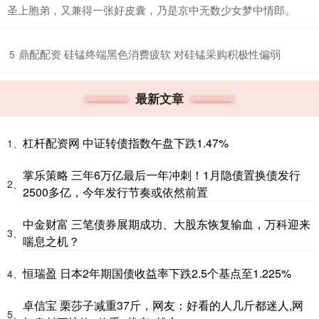
圣上胞弟，又兼得一张好皮囊，乃是京中无数少女梦中情郎。
​鼎配配资 硅锰终端黑色消费疲软 对硅锰采购积极性偏弱
5
最新文章
杠杆配资网 中证转债指数午盘下跌1.47%
1、
掌乐策略 三年6万亿最后一年冲刺！1月隐债置换债发行
2、
2500多亿，今年发行节奏或依然前置
中金财富 三笔债券展期成功、大股东恢复输血，万科迎来
3、
喘息之机？
恒瑞盈 日本2年期国债收益率下跌2.5个基点至1.225%
4、
卓信宝 栗莎子减重37斤，网友：好看的人几斤都迷人,网
5、