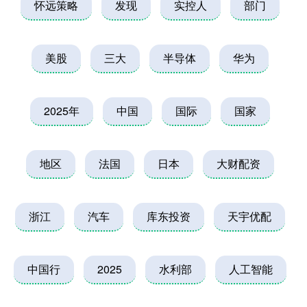
怀远策略
发现
实控人
部门
美股
三大
半导体
华为
2025年
中国
国际
国家
地区
法国
日本
大财配资
浙江
汽车
库东投资
天宇优配
中国行
2025
水利部
人工智能