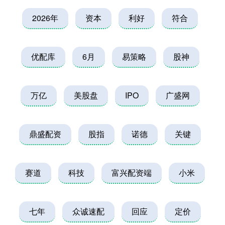
2026年
资本
利好
符合
优配库
6月
易策略
股神
万亿
美股盘
IPO
广盛网
鼎盛配资
股指
诺德
关键
赛道
科技
富兴配资端
小米
七年
众诚速配
回应
定价