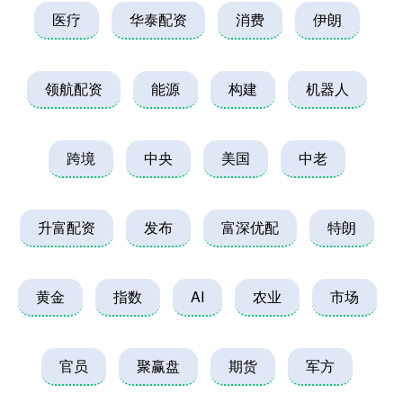
医疗
华泰配资
消费
伊朗
领航配资
能源
构建
机器人
跨境
中央
美国
中老
升富配资
发布
富深优配
特朗
黄金
指数
AI
农业
市场
官员
聚赢盘
期货
军方