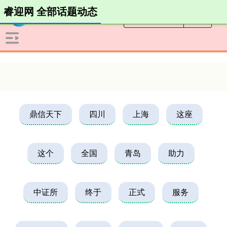
睿迎网 全部话题动态
鼎信天下
四川
上海
这座
这个
全国
青岛
助力
中证所
终于
正式
服务