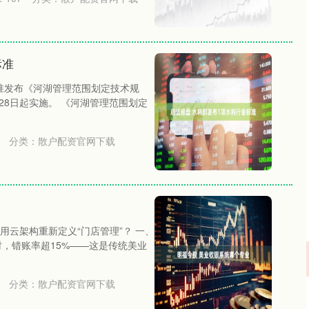
标准
批准发布《河湖管理范围划定技术规
28日起实施。 《河湖管理范围划定
分类：
散户配资官网下载
云架构重新定义“门店管理”？ 一、
时，错账率超15%——这是传统美业
分类：
散户配资官网下载