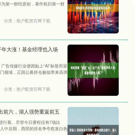
容为第一财经原创，著作权归第一财
分类：
散户配资官网下载
道开年大涨！基金经理也入场
广告传媒行业便因贴上“AI”标签而迎
门领域，正因公募持仓极低带来高弹
分类：
散户配资官网下载
出前六，湖人强势重返前五
地进行着。尽管今日赛程仅有7场比
入中后期，西部的排名争夺愈发白热