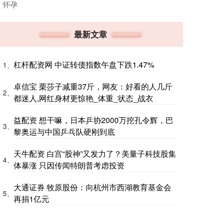
怀孕
最新文章
杠杆配资网 中证转债指数午盘下跌1.47%
1、
卓信宝 栗莎子减重37斤，网友：好看的人几斤
2、
都迷人,网红身材更惊艳_体重_状态_战衣
益配资 想干嘛，日本乒协2000万挖孔令辉，巴
3、
黎奥运与中国乒乓队硬刚到底
天牛配资 白宫“股神”又发力了？美量子科技股集
4、
体暴涨 只因传闻特朗普考虑投资
大通证券 牧原股份：向杭州市西湖教育基金会
5、
再捐1亿元