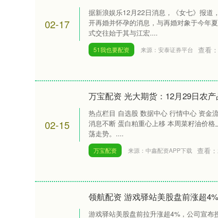
据新浪娱乐12月22日消息，《女七》报
02-17
开再婚并怀孕的消息，与再婚对象于今年夏
式交往始于其与江宏....
查看
51我也要配资
来源：安泰证券平台
万宝配资 光大期货：12月29日农
热点栏目 自选股 数据中心 行情中心 资金
02-15
消息不断 蛋白粕重心上移 本周菜籽油价
荡走势。....
查看：
万宝配资
来源：中鑫配资APP下载
领航配资 游戏驿站美股盘前涨超4
游戏驿站美股盘前拉升涨超4%，公司宣布授