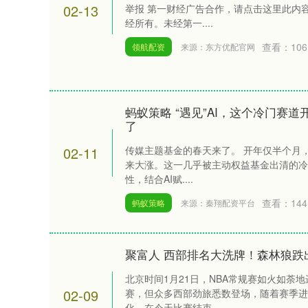
02-13
举报 第一财经广告合作，请点击这里此内
经所有。未经第一....
查看：
106
领航配资
来源：东方优配官网
蚂蚁策略 “遇见”AI，这个冷门赛
了
02-11
传媒主题基金的春天来了。 开年仅半个月，
来大涨。这一几乎被主动权益基金出清的冷
性，结合AI赋....
查看：
144
蚂蚁策略
来源：秦翔配资平台
聚富人 西部排名大洗牌！森林狼跌
北京时间1月21日，NBA常规赛如火如荼
02-09
赛，但众多西部劲旅悉数登场，随着赛季进
化。在今天比赛结束....