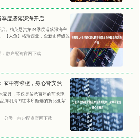
全新季度遗落深海开启
本开启。精英悬赏第24季度遗落深海主
、【人鱼】格瑞西亚，全新史诗级改
类：
散户配资官网下载
：家中有紫檀，身心皆安然
红木家具，不仅是传承百年的艺术瑰
具品牌明清阁红木所甄选的赞比亚紫
分类：
散户配资官网下载