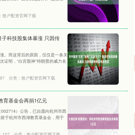
：
散户配资官网下载
量子科技股集体暴涨 只因传
涨。而这背后的原因，仅仅是一条关
次证明，“白宫股神”特朗普的威力名
97
分类：
散户配资官网下载
教育基金会再捐1亿元
002714）公告，已自愿向杭州市西
万元留于杭州市西湖教育基金会，用于
：
107
分类：
散户配资官网下载