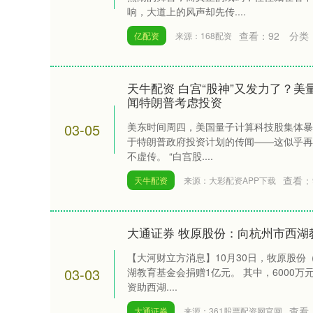
响，大道上的风声却先传....
查看：
92
分类
亿配资
来源：168配资
天牛配资 白宫“股神”又发力了？美
闻特朗普考虑投资
03-05
美东时间周四，美国量子计算科技股集体暴
于特朗普政府投资计划的传闻——这似乎再
不虚传。 “白宫股....
查看：
天牛配资
来源：大彩配资APP下载
大通证券 牧原股份：向杭州市西湖
【大河财立方消息】10月30日，牧原股份（
03-03
湖教育基金会捐赠1亿元。 其中，6000
资助西湖....
查看
大通证券
来源：361股票配资网官网