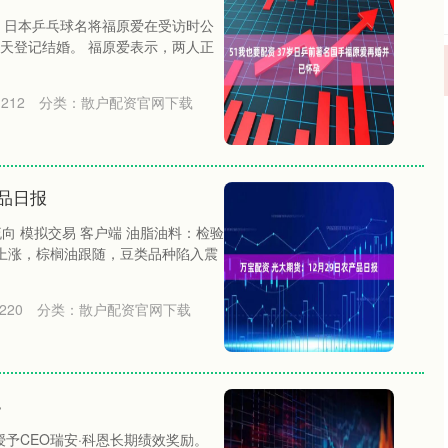
道，日本乒乓球名将福原爱在受访时公
天登记结婚。 福原爱表示，两人正
：
212
分类：
散户配资官网下载
产品日报
流向 模拟交易 客户端 油脂油料：检验
格上涨，棕榈油跟随，豆类品种陷入震
220
分类：
散户配资官网下载
%
予CEO瑞安·科恩长期绩效奖励。