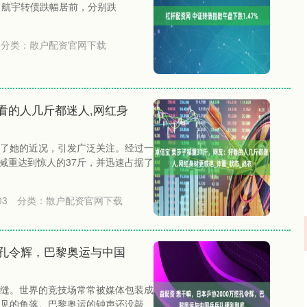
、航宇转债跌幅居前，分别跌
分类：
散户配资官网下载
看的人几斤都迷人,网红身
了她的近况，引发广泛关注。经过一
，减重达到惊人的37斤，并迅速占据了
03
分类：
散户配资官网下载
挖孔令辉，巴黎奥运与中国
深证成指
14311.01
02%
200.89
1.42%
缝。世界的竞技场常常被媒体包装成
见的角落。巴黎奥运的钟声还没敲