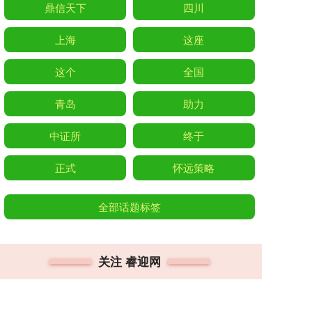
鼎信天下
四川
上海
这座
这个
全国
青岛
助力
中证所
终于
正式
怀远策略
全部话题标签
关注 睿迎网