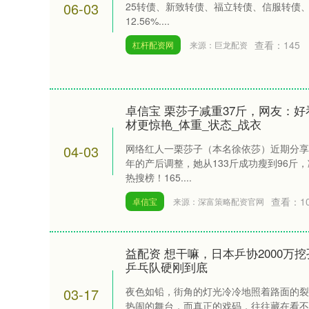
06-03
25转债、新致转债、福立转债、信服转债
12.56%....
查看：
145
杠杆配资网
来源：巨龙配资
卓信宝 栗莎子减重37斤，网友：好
材更惊艳_体重_状态_战衣
04-03
网络红人一栗莎子（本名徐依莎）近期分享
年的产后调整，她从133斤成功瘦到96斤
热搜榜！165....
查看：
1
卓信宝
来源：深富策略配资官网
益配资 想干嘛，日本乒协2000万
乒乓队硬刚到底
上证指数
3940.04
.40
2.13%
39.68
1.
03-17
夜色如铅，街角的灯光冷冷地照着路面的裂
热闹的舞台，而真正的戏码，往往藏在看不