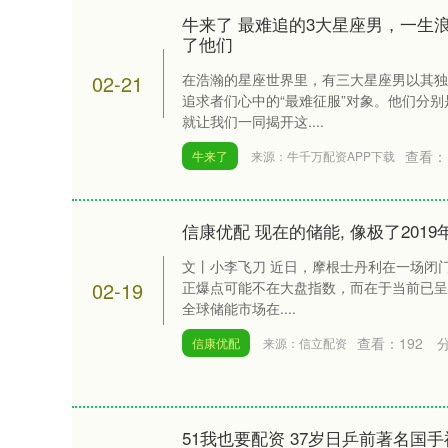
牛来了 最难追的3大星座男，一生
了他们
02-21
在浩瀚的星座世界里，有三大星座男以其独
追求者们心中的“最难征服”对象。他们分
就让我们一同揭开这....
查看：
牛来了
来源：牛千万配资APP下载
信康优配 现在的储能, 像极了201
文丨小李飞刀 近日，摩根士丹利在一场闭门
02-19
正爆点可能不在大盘指数，而在于当前已呈
全球储能市场在....
查看：
192
信康优配
来源：信立配资
51我也要配资 37岁日乒前著名国