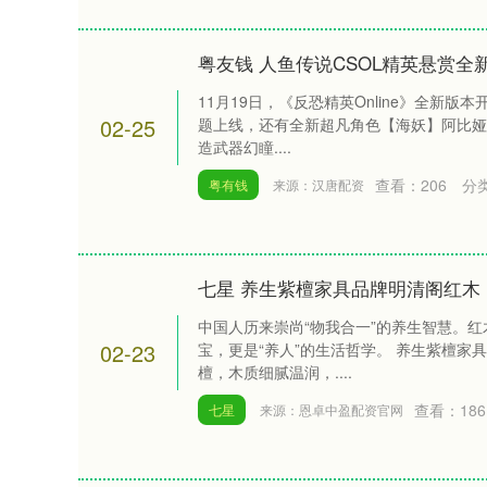
粤友钱 人鱼传说CSOL精英悬赏
11月19日，《反恐精英Online》全新版
02-25
题上线，还有全新超凡角色【海妖】阿比娅
造武器幻瞳....
查看：
206
分
粤有钱
来源：汉唐配资
七星 养生紫檀家具品牌明清阁红木
中国人历来崇尚“物我合一”的养生智慧。
02-23
宝，更是“养人”的生活哲学。 养生紫檀家
檀，木质细腻温润，....
查看：
186
七星
来源：恩卓中盈配资官网