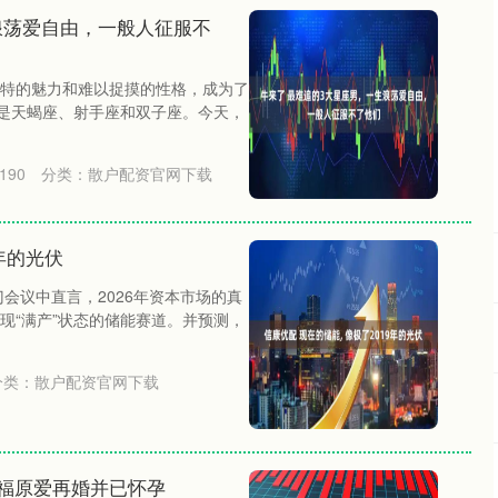
浪荡爱自由，一般人征服不
特的魅力和难以捉摸的性格，成为了
别是天蝎座、射手座和双子座。今天，
190
分类：
散户配资官网下载
9年的光伏
会议中直言，2026年资本市场的真
现“满产”状态的储能赛道。并预测，
分类：
散户配资官网下载
手福原爱再婚并已怀孕