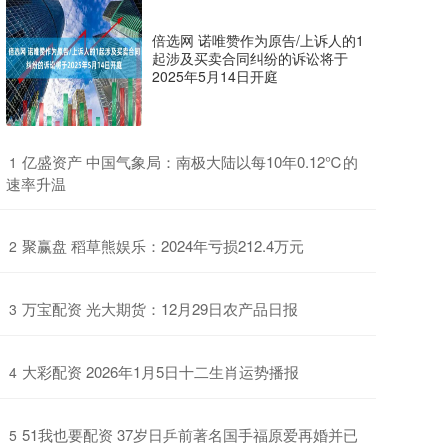
倍选网 诺唯赞作为原告/上诉人的1
起涉及买卖合同纠纷的诉讼将于
2025年5月14日开庭
​亿盛资产 中国气象局：南极大陆以每10年0.12℃的
1
速率升温
​聚赢盘 稻草熊娱乐：2024年亏损212.4万元
2
​万宝配资 光大期货：12月29日农产品日报
3
​大彩配资 2026年1月5日十二生肖运势播报
4
​51我也要配资 37岁日乒前著名国手福原爱再婚并已
5