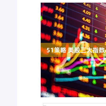
沪深300
4694.44
0.89
1.42%
43.13
0.9