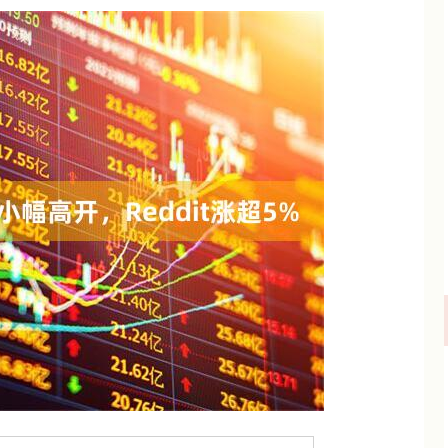
北证50
1134.24
3%
11.37
1.01%