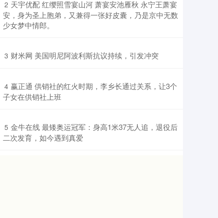
​天宇优配 红缨照雪宴山河 萧宴安池雁秋 永宁王萧宴
2
安，身为圣上胞弟，又兼得一张好皮囊，乃是京中无数
少女梦中情郎。
​财米网 美国明尼阿波利斯抗议持续，引发冲突
3
​赢正通 供销社的红火时期，李乡长通过关系，让3个
4
子女在供销社上班
​金牛在线 最矮奥运冠军：身高1米37无人追，退役后
5
二次发育，如今遇到真爱