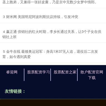
圣上胞弟，又兼得一张好皮囊，乃是京中无数少女梦中情郎。
​财米网 美国明尼阿波利斯抗议持续，引发冲突
3
​赢正通 供销社的红火时期，李乡长通过关系，让3个子女在供
4
销社上班
​金牛在线 最矮奥运冠军：身高1米37无人追，退役后二次发
5
育，如今遇到真爱
睿迎网
股票配资学习
股票配资之家
散户配资官网
下载
友情链接：