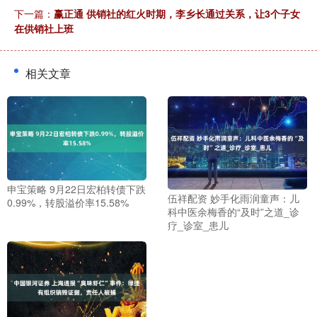
下一篇：
赢正通 供销社的红火时期，李乡长通过关系，让3个子女
在供销社上班
相关文章
申宝策略 9月22日宏柏转债下跌
伍祥配资 妙手化雨润童声：儿
0.99%，转股溢价率15.58%
科中医余梅香的“及时”之道_诊
疗_诊室_患儿