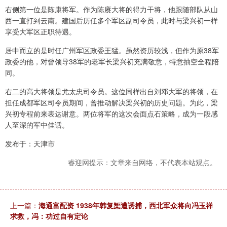
右侧第一位是陈康将军。作为陈赓大将的得力干将，他跟随部队从山
西一直打到云南。建国后历任多个军区副司令员，此时与梁兴初一样
享受大军区正职待遇。
居中而立的是时任广州军区政委王猛。虽然资历较浅，但作为原38军
政委的他，对曾领导38军的老军长梁兴初充满敬意，特意抽空全程陪
同。
右二的高大将领是尤太忠司令员。这位同样出自刘邓大军的将领，在
担任成都军区司令员期间，曾推动解决梁兴初的历史问题。为此，梁
兴初专程前来表达谢意。两位将军的这次会面点石策略，成为一段感
人至深的军中佳话。
发布于：天津市
睿迎网提示：文章来自网络，不代表本站观点。
上一篇：
海通富配资 1938年韩复榘遭诱捕，西北军众将向冯玉祥
求救，冯：功过自有定论