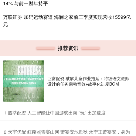
14% 与前一财年持平
万联证券 加码运动赛道 海澜之家前三季度实现营收15599亿
元
推荐资讯
巨富配资 破解儿童作业拖延：特级语文教师
设计的任务启动音效+故事化进度BGM
​股莘配资 人工智能让中国游戏出海 “玩” 出加速度
1
​天宇优配 红缨照雪宴山河 萧宴安池雁秋 永宁王萧宴安，身为
2