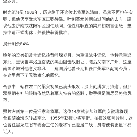
查岁月。
时光流转到1982年，历史终于还这位老将军以清白。虽然不再担任实
职，但他仍享受大军区正职待遇。叶剑英元帅亲自过问他的去向，建
议他去济南或沈阳军区担任顾问。但性格耿直的梁兴初婉言谢绝，坚
持申请正式离休，并很快获得批准。
展开剩余54%
晚年的梁兴初常常追忆往昔峥嵘岁月。为重温战斗记忆，他特意重返
东北，重访当年浴血奋战的黑山阻击战旧址，随后又南下广州。这座
南国名城对他意义非凡——建国后他曾长期担任广州军区副司令员，
在这里留下了无数难忘的回忆。
合影中，站在左二的梁兴初虽已满头银发，脸上刻满岁月痕迹，但那
双炯炯有神的眼睛依然透着军人特有的坚毅，举手投足间尽显将帅风
范。
照片左侧第一位是汪家道将军。这位14岁就参加红军的安徽籍将领，
曾跟随徐海东转战南北，1955年获授少将军衔。拍摄这张照片时，这
位曾任黑龙江省革委会主任的老将军已退居二线，身着便装更显平易
近人。