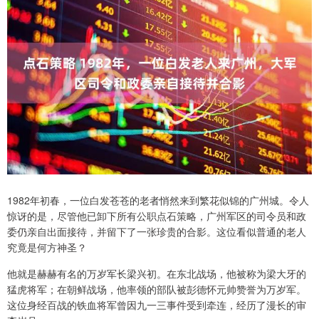
1982年初春，一位白发苍苍的老者悄然来到繁花似锦的广州城。令人
惊讶的是，尽管他已卸下所有公职点石策略，广州军区的司令员和政
委仍亲自出面接待，并留下了一张珍贵的合影。这位看似普通的老人
究竟是何方神圣？
他就是赫赫有名的万岁军长梁兴初。在东北战场，他被称为梁大牙的
猛虎将军；在朝鲜战场，他率领的部队被彭德怀元帅赞誉为万岁军。
这位身经百战的铁血将军曾因九一三事件受到牵连，经历了漫长的审