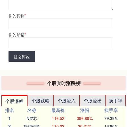
你的昵称
*
你的邮箱
*
提交评论
个股实时涨跌榜
个股跌幅
个股流入
个股流出
换手率
个股涨幅
排名
名称
最新价
涨幅
换手率
1
N展芯
116.52
396.89%
79.39%
2
锐翔智能
110.02
20.21%
16.80%