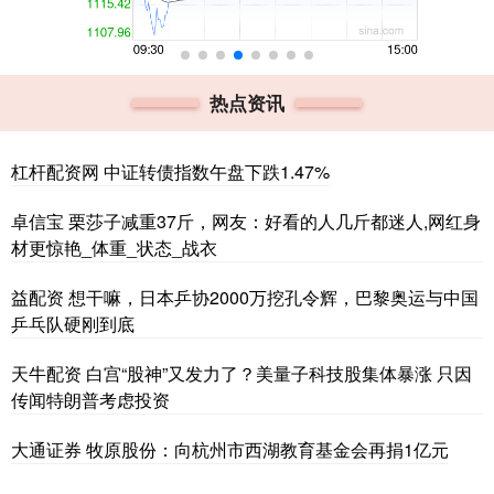
热点资讯
杠杆配资网 中证转债指数午盘下跌1.47%
卓信宝 栗莎子减重37斤，网友：好看的人几斤都迷人,网红身
材更惊艳_体重_状态_战衣
益配资 想干嘛，日本乒协2000万挖孔令辉，巴黎奥运与中国
乒乓队硬刚到底
天牛配资 白宫“股神”又发力了？美量子科技股集体暴涨 只因
传闻特朗普考虑投资
大通证券 牧原股份：向杭州市西湖教育基金会再捐1亿元