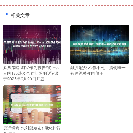
相关文章
凤凰策略 淘宝作为被告/被上诉
融胜配资 不作不死，清朝唯一
人的1起涉及合同纠纷的诉讼将
被凌迟处死的藩王
于2025年6月20日开庭
启运操盘 水利部发布1项水利行