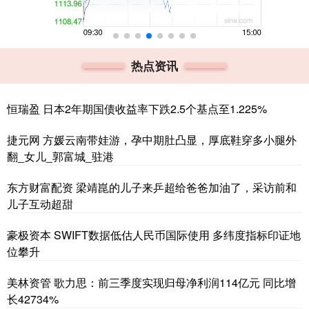
热点资讯
恒瑞盈 日本2年期国债收益率下跌2.5个基点至1.225%
捷元网 方媛云南带娃游，孕中期肚凸显，厚底鞋穿多小腿外
翻_女儿_郭富城_驻港
东方财富配资 梁靖崑的儿子来乒超给爸爸加油了，采访前和
儿子互动超甜
豪极资本 SWIFT数据低估人民币国际使用 多纬度指标印证地
位攀升
美林资管 歌力思：前三季度实现归母净利润114亿元 同比增
长42734%