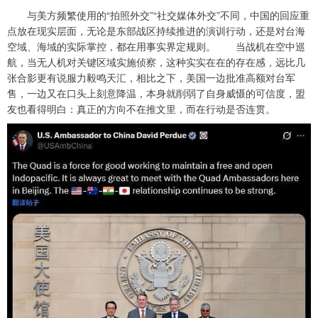
与美方频繁使用的“拍照外交”“社交媒体外交”不同，中国的回应重
点放在现实层面，无论是东部战区持续推进的演训行动，还是对台海
空域、海域的实际掌控，都在用事实界定规则。 当战机在空中巡
航，当无人机对关键区域实施侦察，这种实实在在的存在感，远比几
张合影更有说服力毅鸣天汇，相比之下，美国一边批准高额对台军
售，一边又在口头上刻意降温，本身就削弱了自身威慑的可信度，盟
友也看得明白：真正的方向不在推文里，而在行动是否连贯。