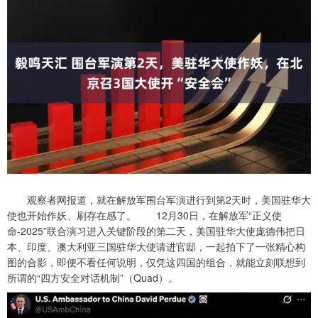
观察者网报道，就在解放军围台军演进行到第2天时，美国驻华大
使也开始作妖、刷存在感了。 12月30日，在解放军“正义使
命-2025”联合演习进入关键阶段的第二天，美国驻华大使庞德伟把日
本、印度、澳大利亚三国驻华大使请进官邸，一起拍下了一张精心构
图的合影，即便不看任何说明，仅凭这四国的组合，就能立刻联想到
所谓的“四方安全对话机制”（Quad）。