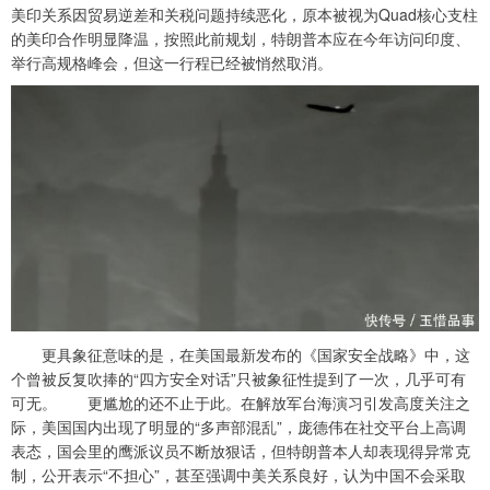
美印关系因贸易逆差和关税问题持续恶化，原本被视为Quad核心支柱
的美印合作明显降温，按照此前规划，特朗普本应在今年访问印度、
举行高规格峰会，但这一行程已经被悄然取消。
更具象征意味的是，在美国最新发布的《国家安全战略》中，这
个曾被反复吹捧的“四方安全对话”只被象征性提到了一次，几乎可有
可无。 更尴尬的还不止于此。在解放军台海演习引发高度关注之
际，美国国内出现了明显的“多声部混乱”，庞德伟在社交平台上高调
表态，国会里的鹰派议员不断放狠话，但特朗普本人却表现得异常克
制，公开表示“不担心”，甚至强调中美关系良好，认为中国不会采取