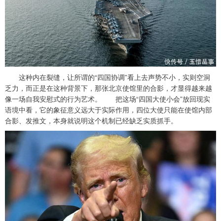
这种内在裂缝，让所谓的“四国协调”看上去声势不小，实则空洞
乏力，而正是在这种背景下，那张北京使馆里的合影，才显得越来越
像一场自我安慰式的行为艺术。 把这场“四国大使小会”放回现实
语境中看，它的象征意义远大于实际作用，四位大使只能在使馆内部
合影、发推文，本身就说明这个机制已经缺乏实质抓手。